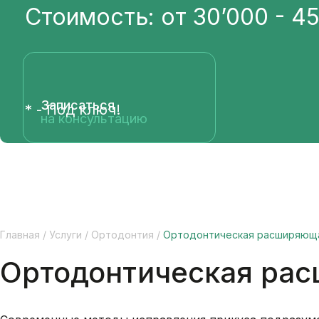
Стоимость: от 30’000 - 4
Записаться
* - Под ключ!
на консультацию
Главная
/
Услуги
/
Ортодонтия
/
Ортодонтическая расширяюща
Ортодонтическая ра