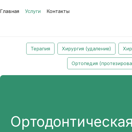
Главная
Услуги
Контакты
Терапия
Хирургия (удаление)
Хир
Ортопедия (протезирован
Ортодонтическа