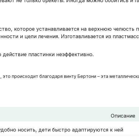
ают не только брекеты. Иногда можно обойтись и пл
тво, которое устанавливается на верхнюю челюсть п
нности и цели лечения. Изготавливается из пластмас
го действие пластинки неэффективно.
 это происходит благодаря винту Бертони – эта металлическа
Описание
удобно носить, дети быстро адаптируются к ней