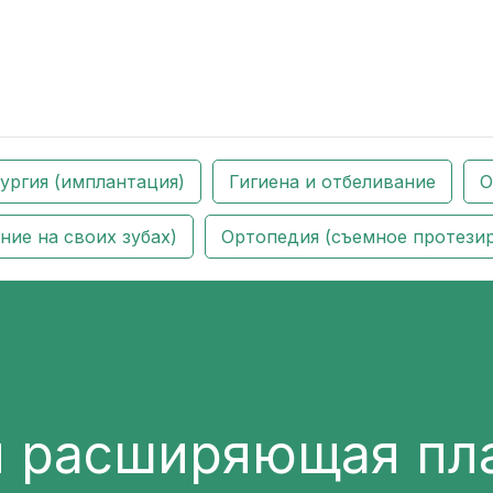
ургия (имплантация)
Гигиена и отбеливание
О
ие на своих зубах)
Ортопедия (съемное протези
я расширяющая пл