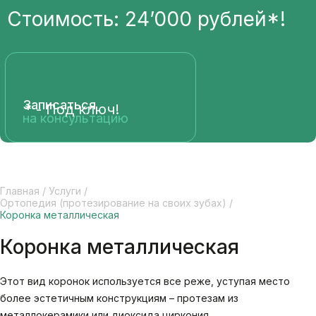
Стоимость: 24’000 рублей*!
Записаться
* - Под ключ!
на консультацию
Главная
/
Услуги
/
Ортопедия (протезирование на своих зубах)
/
Коронка металлическая
Коронка металлическая
Этот вид коронок используется все реже, уступая место
более эстетичным конструкциям – протезам из
металлокерамики или диоксида циркония.