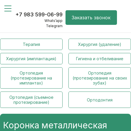
+7 983 599-06-99
Заказать звонок
Whats’app
Telegram
Терапия
Хирургия (удаление)
Хирургия (имплантация)
Гигиена и отбеливание
Ортопедия
Ортопедия
(протезирование на
(протезирование на своих
имплантах)
зубах)
Ортопедия (съемное
Ортодонтия
протезирование)
Коронка металлическая