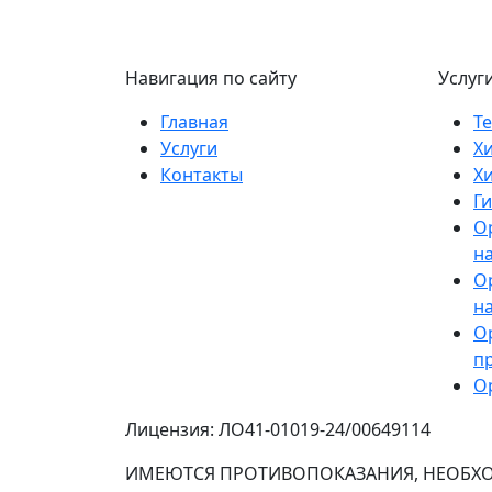
Навигация по сайту
Услуг
Главная
Т
Услуги
Хи
Контакты
Х
Г
О
н
О
на
О
п
О
Лицензия: ЛО41-01019-24/00649114
ИМЕЮТСЯ ПРОТИВОПОКАЗАНИЯ, НЕОБХО