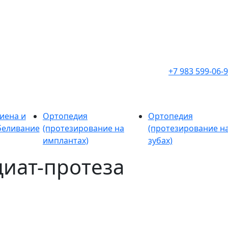
+7 983 599-06-
иена и
Ортопедия
Ортопедия
беливание
(протезирование на
(протезирование на
имплантах)
зубах)
иат-протеза