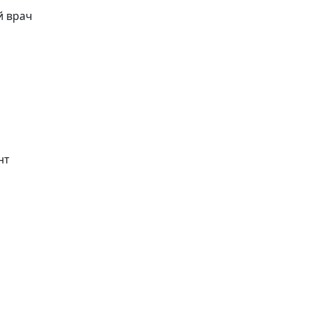
й врач
нт