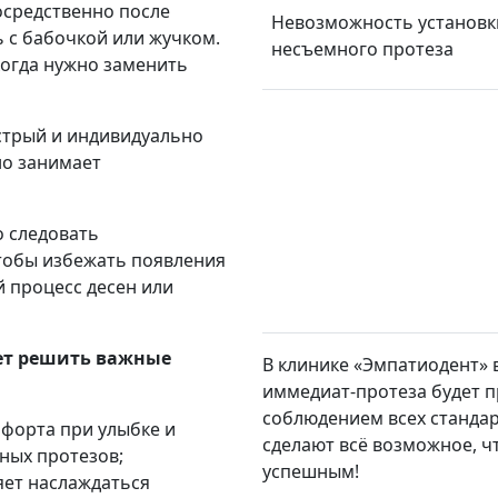
осредственно после
Невозможность установк
ь с бабочкой или жучком.
несъемного протеза
когда нужно заменить
стрый и индивидуально
но занимает
о следовать
тобы избежать появления
 процесс десен или
ет решить важные
В клинике «Эмпатиодент» 
иммедиат-протеза будет 
соблюдением всех стандар
мфорта при улыбке и
сделают всё возможное, 
ных протезов;
успешным!
яет наслаждаться