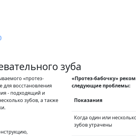
)
евательного зуба
ываемого «протез-
«Протез-бабочку» рекоме
е для восстановления
следующие проблемы:
ния - подходящий и
есколько зубов, а также
Показания
ки.
Когда один или нескольк
зубов утрачены
онструкцию,