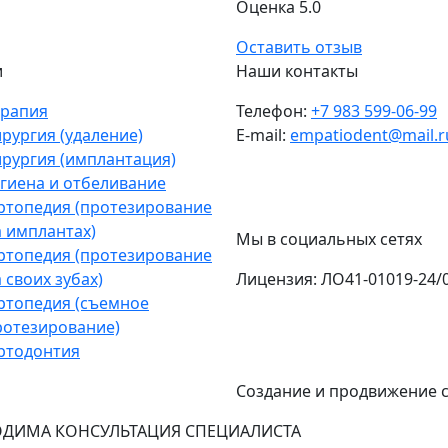
Оценка 5.0
Оставить отзыв
и
Наши контакты
ерапия
Телефон:
+7 983 599-06-99
рургия (удаление)
E-mail:
empatiodent@mail.r
ирургия (имплантация)
игиена и отбеливание
ртопедия (протезирование
а имплантах)
Мы в социальных сетях
ртопедия (протезирование
 своих зубах)
Лицензия: ЛО41-01019-24/
ртопедия (съемное
ротезирование)
ртодонтия
Создание и продвижение 
ДИМА КОНСУЛЬТАЦИЯ СПЕЦИАЛИСТА