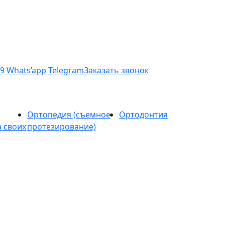
99
Whats’app
Telegram
Заказать звонок
Ортопедия (съемное
Ортодонтия
 своих
протезирование)