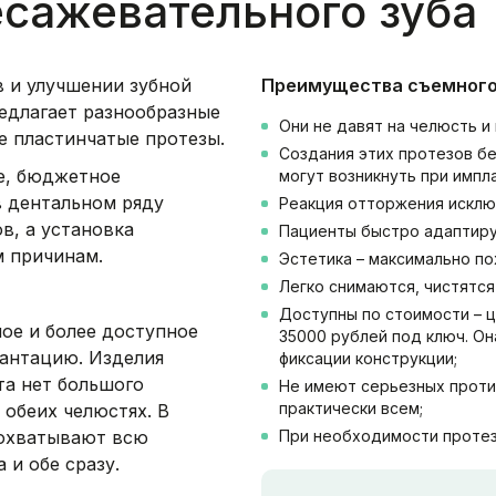
есажевательного зуба
в и улучшении зубной
Преимущества съемного
редлагает разнообразные
Они не давят на челюсть и
е пластинчатые протезы.
Создания этих протезов бе
е, бюджетное
могут возникнуть при импл
в дентальном ряду
Реакция отторжения исклю
в, а установка
Пациенты быстро адаптиру
м причинам.
Эстетика – максимально по
Легко снимаются, чистятся
Доступны по стоимости – ц
ое и более доступное
35000 рублей под ключ. Он
антацию. Изделия
фиксации конструкции;
та нет большого
Не имеют серьезных проти
практически всем;
 обеих челюстях. В
 охватывают всю
При необходимости протез
и обе сразу.