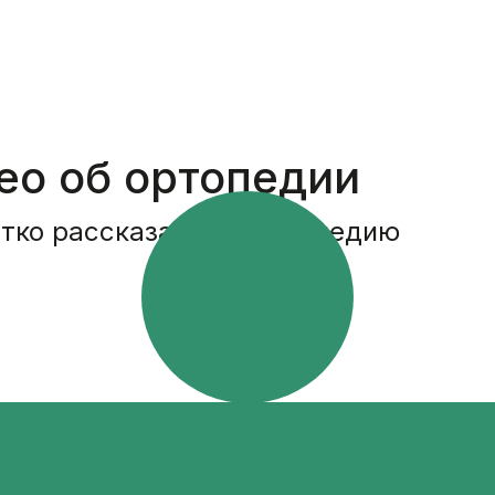
ео об ортопедии
атко рассказал про ортопедию