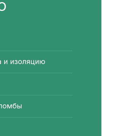
О
 и изоляцию
пломбы