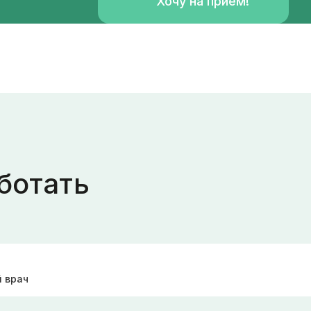
Хочу на прием!
ботать
 врач