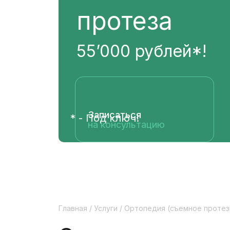
протеза
55’000 рублей*!
Записаться
* - Под ключ!
на консультацию
Главная
/
Услуги
/
Ортопедия (съемное протез