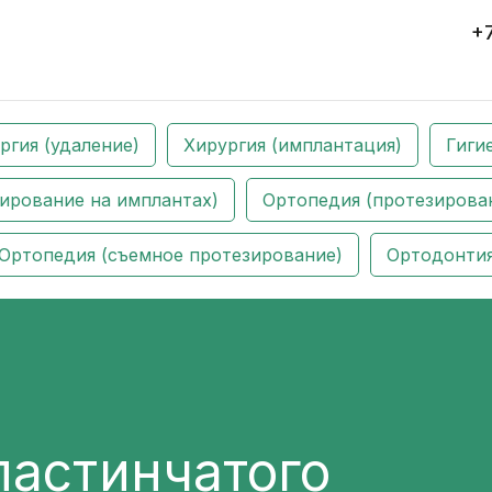
+
ргия (удаление)
Хирургия (имплантация)
Гиги
ирование на имплантах)
Ортопедия (протезирован
Ортопедия (съемное протезирование)
Ортодонти
ластинчатого