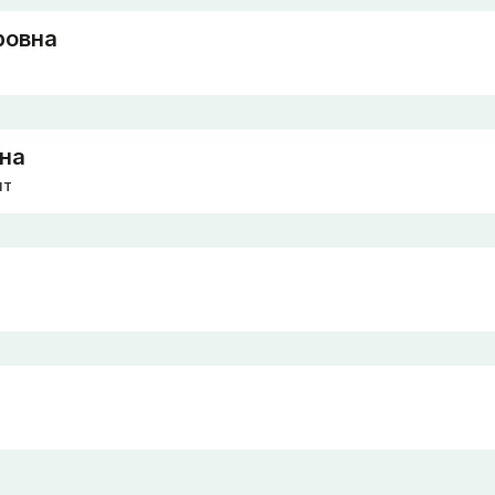
ровна
на
нт