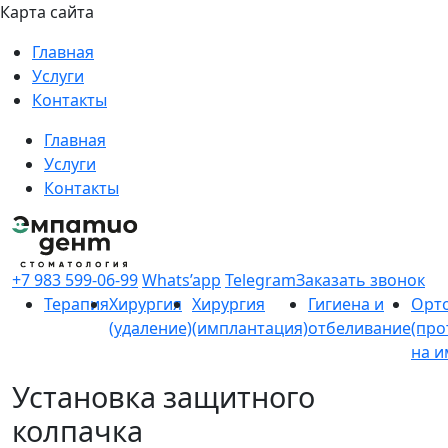
Карта сайта
Главная
Услуги
Контакты
Главная
Услуги
Контакты
+7 983 599-06-99
Whats’app
Telegram
Заказать звонок
Терапия
Хирургия
Хирургия
Гигиена и
Орт
(удаление)
(имплантация)
отбеливание
(про
на и
Установка защитного
колпачка